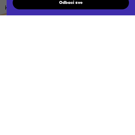
Odbaci sve
Kontaktirajte nas
agency@futuraddb.hr
Lokacija
Ljubljana / Zagreb & remote
Projekti
Otkrijte naše projekte
Zapošljavanje
Otkrijte nove mogućnosti
Politika kolačića