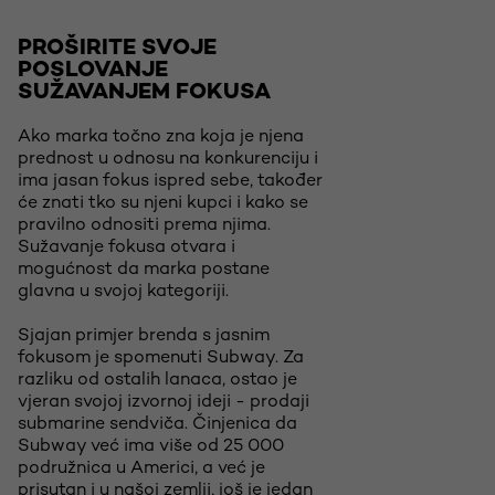
PROŠIRITE SVOJE
POSLOVANJE
SUŽAVANJEM FOKUSA
Ako marka točno zna koja je njena
prednost u odnosu na konkurenciju i
ima jasan fokus ispred sebe, također
će znati tko su njeni kupci i kako se
pravilno odnositi prema njima.
Sužavanje fokusa otvara i
mogućnost da marka postane
glavna u svojoj kategoriji.
Sjajan primjer brenda s jasnim
fokusom je spomenuti Subway. Za
razliku od ostalih lanaca, ostao je
vjeran svojoj izvornoj ideji - prodaji
submarine sendviča. Činjenica da
Subway već ima više od 25 000
podružnica u Americi, a već je
prisutan i u našoj zemlji, još je jedan