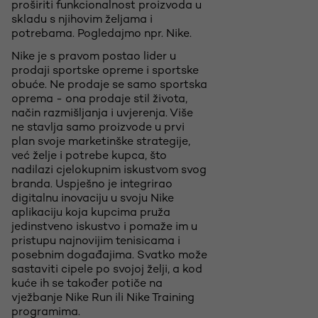
proširiti funkcionalnost proizvoda u
skladu s njihovim željama i
potrebama. Pogledajmo npr. Nike.
Nike je s pravom postao lider u
prodaji sportske opreme i sportske
obuće. Ne prodaje se samo sportska
oprema - ona prodaje stil života,
način razmišljanja i uvjerenja. Više
ne stavlja samo proizvode u prvi
plan svoje marketinške strategije,
već želje i potrebe kupca, što
nadilazi cjelokupnim iskustvom svog
branda. Uspješno je integrirao
digitalnu inovaciju u svoju Nike
aplikaciju koja kupcima pruža
jedinstveno iskustvo i pomaže im u
pristupu najnovijim tenisicama i
posebnim događajima. Svatko može
sastaviti cipele po svojoj želji, a kod
kuće ih se također potiče na
vježbanje Nike Run ili Nike Training
programima.