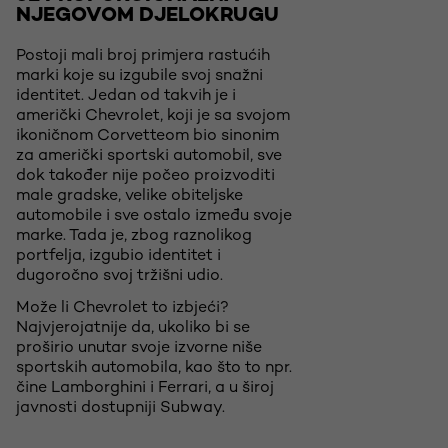
NJEGOVOM DJELOKRUGU
Postoji mali broj primjera rastućih
marki koje su izgubile svoj snažni
identitet. Jedan od takvih je i
američki Chevrolet, koji je sa svojom
ikoničnom Corvetteom bio sinonim
za američki sportski automobil, sve
dok također nije počeo proizvoditi
male gradske, velike obiteljske
automobile i sve ostalo između svoje
marke. Tada je, zbog raznolikog
portfelja, izgubio identitet i
dugoročno svoj tržišni udio.
Može li Chevrolet to izbjeći?
Najvjerojatnije da, ukoliko bi se
proširio unutar svoje izvorne niše
sportskih automobila, kao što to npr.
čine Lamborghini i Ferrari, a u široj
javnosti dostupniji Subway.