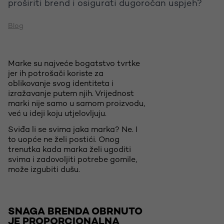
proširiti brend i osigurati dugoročan uspjeh?
Blog
Marke su najveće bogatstvo tvrtke
jer ih potrošači koriste za
oblikovanje svog identiteta i
izražavanje putem njih. Vrijednost
marki nije samo u samom proizvodu,
već u ideji koju utjelovljuju.
Sviđa li se svima jaka marka? Ne. I
to uopće ne želi postići. Onog
trenutka kada marka želi ugoditi
svima i zadovoljiti potrebe gomile,
može izgubiti dušu.
SNAGA BRENDA OBRNUTO
JE PROPORCIONALNA