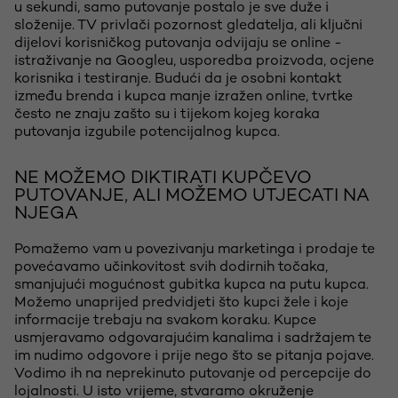
u sekundi, samo putovanje postalo je sve duže i
složenije. TV privlači pozornost gledatelja, ali ključni
dijelovi korisničkog putovanja odvijaju se online -
istraživanje na Googleu, usporedba proizvoda, ocjene
korisnika i testiranje. Budući da je osobni kontakt
između brenda i kupca manje izražen online, tvrtke
često ne znaju zašto su i tijekom kojeg koraka
putovanja izgubile potencijalnog kupca.
NE MOŽEMO DIKTIRATI KUPČEVO
PUTOVANJE, ALI MOŽEMO UTJECATI NA
NJEGA
Pomažemo vam u povezivanju marketinga i prodaje te
povećavamo učinkovitost svih dodirnih točaka,
smanjujući mogućnost gubitka kupca na putu kupca.
Možemo unaprijed predvidjeti što kupci žele i koje
informacije trebaju na svakom koraku. Kupce
usmjeravamo odgovarajućim kanalima i sadržajem te
im nudimo odgovore i prije nego što se pitanja pojave.
Vodimo ih na neprekinuto putovanje od percepcije do
lojalnosti. U isto vrijeme, stvaramo okruženje