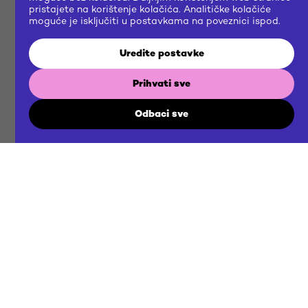
pristajete na korištenje kolačića. Analitičke kolačiće
moguće je isključiti u postavkama na poveznici ispod.
Uredite postavke
Prihvati sve
BRIEF
Odbaci sve
US
NOW
Gradimo zajedničku budućnost