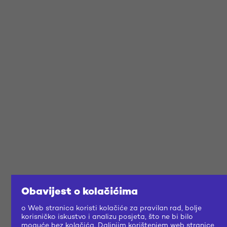
Obavijest o kolačićima
o Web stranica koristi kolačiće za pravilan rad, bolje
korisničko iskustvo i analizu posjeta, što ne bi bilo
moguće bez kolačića. Daljnjim korištenjem web stranice