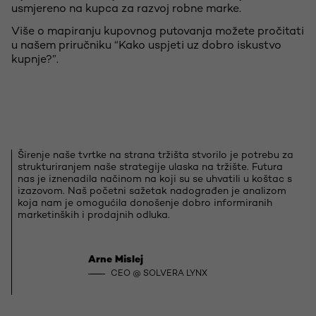
usmjereno na kupca za razvoj robne marke.
Više o mapiranju kupovnog putovanja možete pročitati
u našem priručniku “Kako uspjeti uz dobro iskustvo
kupnje?”.
Širenje naše tvrtke na strana tržišta stvorilo je potrebu za
strukturiranjem naše strategije ulaska na tržište. Futura
nas je iznenadila načinom na koji su se uhvatili u koštac s
izazovom. Naš početni sažetak nadograđen je analizom
koja nam je omogućila donošenje dobro informiranih
marketinških i prodajnih odluka.
Arne Mislej
CEO @ SOLVERA LYNX