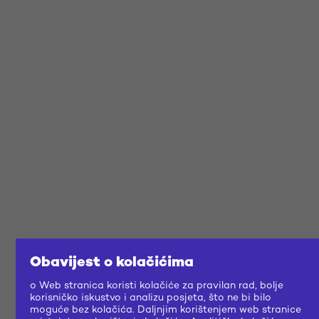
Obavijest o kolačićima
o Web stranica koristi kolačiće za pravilan rad, bolje
korisničko iskustvo i analizu posjeta, što ne bi bilo
moguće bez kolačića. Daljnjim korištenjem web stranice