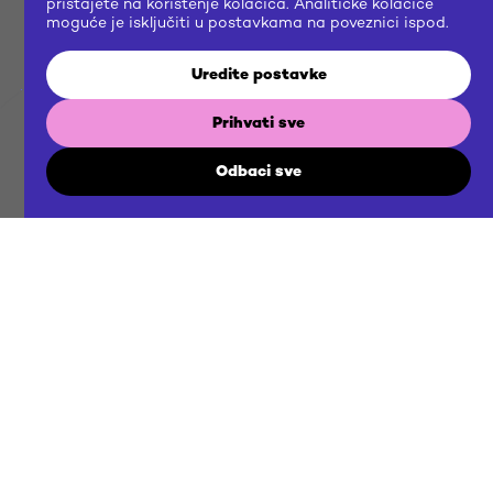
pristajete na korištenje kolačića. Analitičke kolačiće
moguće je isključiti u postavkama na poveznici ispod.
Uredite postavke
Prihvati sve
BRIEF
Odbaci sve
US
NOW
Gradimo zajedničku budućnost