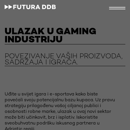
ULAZAK U GAMING
INDUSTRIJU
POVEZIVANJE VAŠIH PROIZVODA,
SADRŽAJA I IGRAČA.
Uđite u svijet igara i e-sportova kako biste
povećali svoju potencijalnu bazu kupaca. Uz pravu
strategiju prilagođenu vašoj ciljanoj publici i
osobnosti robne marke, ulazak u ovaj novi sektor
može biti učinkovit, brz i isplativ. Iskoristite
sveobuhvatnu podršku iskusnog partnera u
Adriatic regiji.