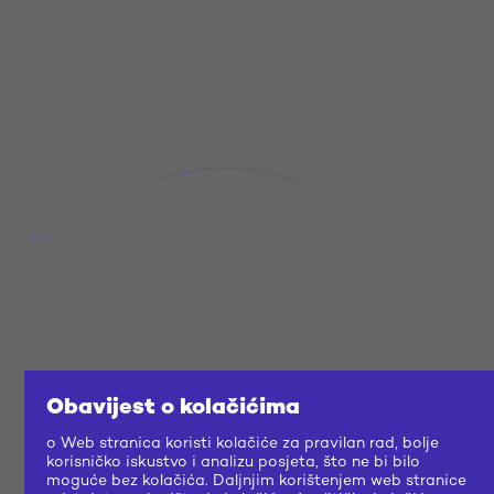
BRIEF
Obavijest o kolačićima
o Web stranica koristi kolačiće za pravilan rad, bolje
korisničko iskustvo i analizu posjeta, što ne bi bilo
moguće bez kolačića. Daljnjim korištenjem web stranice