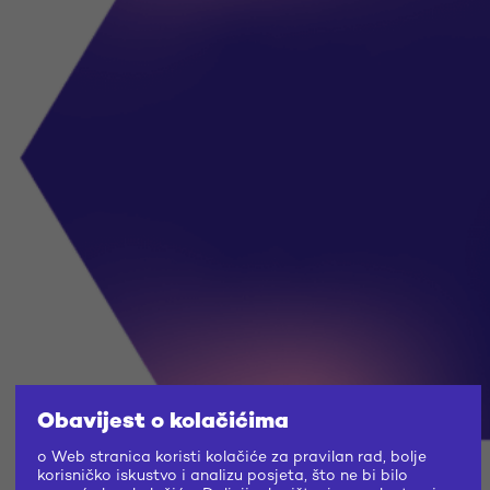
Obavijest o kolačićima
o Web stranica koristi kolačiće za pravilan rad, bolje
korisničko iskustvo i analizu posjeta, što ne bi bilo