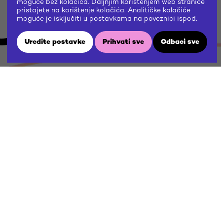
US
moguće bez kolačića. Daljnjim korištenjem web stranice
pristajete na korištenje kolačića. Analitičke kolačiće
moguće je isključiti u postavkama na poveznici ispod.
Uredite postavke
Prihvati sve
Odbaci sve
W