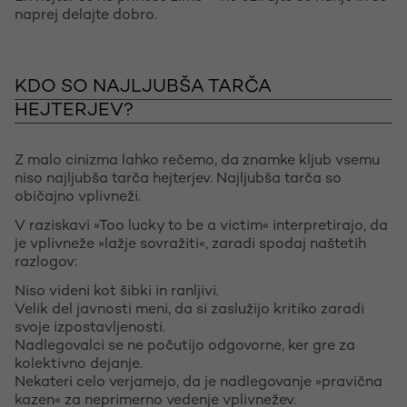
naprej delajte dobro.
KDO SO NAJLJUBŠA TARČA
HEJTERJEV?
Z malo cinizma lahko rečemo, da znamke kljub vsemu
niso najljubša tarča hejterjev. Najljubša tarča so
običajno vplivneži.
V raziskavi »Too lucky to be a victim« interpretirajo, da
je vplivneže »lažje sovražiti«, zaradi spodaj naštetih
razlogov:
Niso videni kot šibki in ranljivi.
Velik del javnosti meni, da si zaslužijo kritiko zaradi
svoje izpostavljenosti.
Nadlegovalci se ne počutijo odgovorne, ker gre za
kolektivno dejanje.
Nekateri celo verjamejo, da je nadlegovanje »pravična
kazen« za neprimerno vedenje vplivnežev.