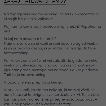
ZAKAJ HATEWATCHAMO?
Na zgornji sliki imamo še nekaj hejterskih komentarjev,
ki so jih bili deležni vplivneži.
Kaj nam ti komentarji povedo o vplivnežih? Popolnoma
nič!
In kaj nam povedo o hejterjih?
Najmanj to, da so si vzeli precej časa za ogled vsebin,
ki jih pripravlja oseba, ki je očitno ne marajo. In to je
hatewatching.
Kolikokrat smo se že mi vsi zalotili, da gledamo neko
vsebino, vplivneža, vplivnico ali pa resničnostni šov,
kjer nam gredo nastopajoči na živce. Pa kar gledamo.
Tudi to je hatewatching.
V ozadju je ena preprosta kemija.
V prvi sekundi, ko vidimo nekoga, ki nam ni všeč, se
nam čisto rahlo dvigne nivo kortizola v krvi. To je tisto,
kar nas zbudi, naredi žive, pritegne našo pozornost –
kar je ob poplavi vseh vsebin vse težje.