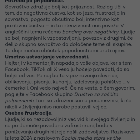
Potreba po pripadnosti.
Sovraštvo združuje bolj kot prijaznost. Razlog tiči v
tem, da negativna čustva, kot so jeza, frustracija in
sovraštvo, pogosto občutimo bolj intenzivno kot
pozitivna čustva – in ta intenzivnost nas poveže. V
angleščini temu rečemo
bonding over negativity
. Ljudje
so bolj nagnjeni k vzpostavljanju povezav z drugimi, če
delijo skupno sovraštvo do določene teme ali skupine.
To daje močan občutek pripadnosti »mi proti njim«.
Umetno ustvarjanje večvrednosti.
Hejterji v komentarjih napadajo vaše objave, ker s tem
Facebook, TikTok ali X vesolju hočejo povedati, da so
boljši od vas. Pa naj bo to v poznavanju slovnice,
oblikovanju, pisanju, kuhanju, izdelovanju pohištva ... v
čemerkoli. Oni vedo največ. Če ne veste, o čem govorim,
poglejte v Facebook skupino
Društvo za zaščito
polpismenih
. Tam so združeni samo posamezniki, ki še
nikoli v življenju niso narobe postavili vejice.
Osebne frustracije.
Ljudje, ki so nezadovoljni z več vidiki svojega življenja in
so po domače povedano zafrustrirani, bodo v
poniževanju drugih hitreje našli zadovoljstvo. Raziskava
iz leta 2024 z naslovom
Social media stars vs the