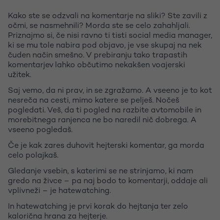
Kako ste se odzvali na komentarje na sliki? Ste zavili z
očmi, se nasmehnili? Morda ste se celo zahahljali.
Priznajmo si, če nisi ravno ti tisti social media manager,
ki se mu tole nabira pod objavo, je vse skupaj na nek
čuden način smešno. V prebiranju tako trapastih
komentarjev lahko občutimo nekakšen voajerski
užitek.
Saj vemo, da ni prav, in se zgražamo. A vseeno je to kot
nesreča na cesti, mimo katere se pelješ. Nočeš
pogledati. Veš, da ti pogled na razbite avtomobile in
morebitnega ranjenca ne bo naredil nič dobrega. A
vseeno pogledaš.
Če je kak zares duhovit hejterski komentar, ga morda
celo polajkaš.
Gledanje vsebin, s katerimi se ne strinjamo, ki nam
gredo na živce – pa naj bodo to komentarji, oddaje ali
vplivneži – je hatewatching.
In hatewatching je prvi korak do hejtanja ter zelo
kalorična hrana za hejterje.