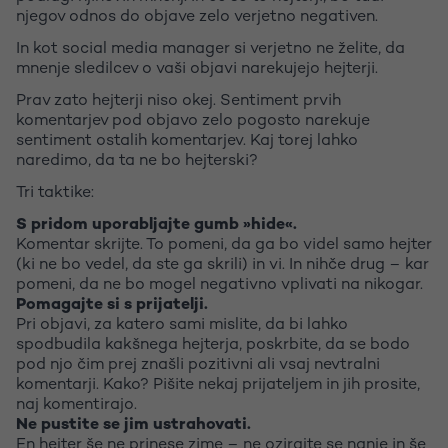
njegov odnos do objave zelo verjetno negativen.
In kot social media manager si verjetno ne želite, da
mnenje sledilcev o vaši objavi narekujejo hejterji.
Prav zato hejterji niso okej. Sentiment prvih
komentarjev pod objavo zelo pogosto narekuje
sentiment ostalih komentarjev. Kaj torej lahko
naredimo, da ta ne bo hejterski?
Tri taktike:
S pridom uporabljajte gumb »hide«.
Komentar skrijte. To pomeni, da ga bo videl samo hejter
(ki ne bo vedel, da ste ga skrili) in vi. In nihče drug – kar
pomeni, da ne bo mogel negativno vplivati na nikogar.
Pomagajte si s prijatelji.
Pri objavi, za katero sami mislite, da bi lahko
spodbudila kakšnega hejterja, poskrbite, da se bodo
pod njo čim prej znašli pozitivni ali vsaj nevtralni
komentarji. Kako? Pišite nekaj prijateljem in jih prosite,
naj komentirajo.
Ne pustite se jim ustrahovati.
En hejter še ne prinese zime – ne ozirajte se nanje in še