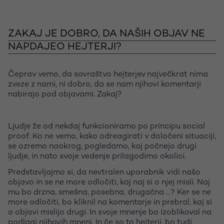
ZAKAJ JE DOBRO, DA NAŠIH OBJAV NE
NAPDAJEO HEJTERJI?
Čeprav vemo, da sovraštvo hejterjev največkrat nima
zveze z nami, ni dobro, da se nam njihovi komentarji
nabirajo pod objavami. Zakaj?
Ljudje že od nekdaj funkcioniramo po principu social
proof. Ko ne vemo, kako odreagirati v določeni situaciji,
se ozremo naokrog, pogledamo, kaj počnejo drugi
ljudje, in nato svoje vedenje prilagodimo okolici.
Predstavljajmo si, da nevtralen uporabnik vidi našo
objavo in se ne more odločiti, kaj naj si o njej misli. Naj
mu bo drzna, smešna, posebna, drugačna ...? Ker se ne
more odločiti, bo kliknil na komentarje in prebral, kaj si
o objavi mislijo drugi. In svoje mnenje bo izoblikoval na
podlagi njihovih mnenj. In če so to hejterji, bo tudi