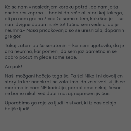
Ko se nam v naslednjem koraku potrdi, da nam je ta
oseba res zoprna – bodisi da reče ali stori kaj takega,
ali pa nam gre na živce že samo s tem, kakršna je – se
nam dvigne dopamin. »E to! Točno sem vedela, da je
neumna.« Naša pričakovanja so se uresničila, dopamin
gre gor.
Takoj zatem pa še serotonin – ker sem ugotovila, da je
ona neumna, kar pomeni, da sem jaz pametna in se
dobro počutim glede same sebe.
Ampak!
Naši možgani hočejo tega še. Pa še! Nikoli ni dovolj en
story. In kar naenkrat se zalotimo, da za stvari, ki jih ne
maramo in nam NE koristijo, porabljamo nekaj, česar
ne bomo nikoli več dobili nazaj: neprecenljiv čas.
Uporabimo ga raje za ljudi in stvari, ki iz nas delajo
boljše ljudi!