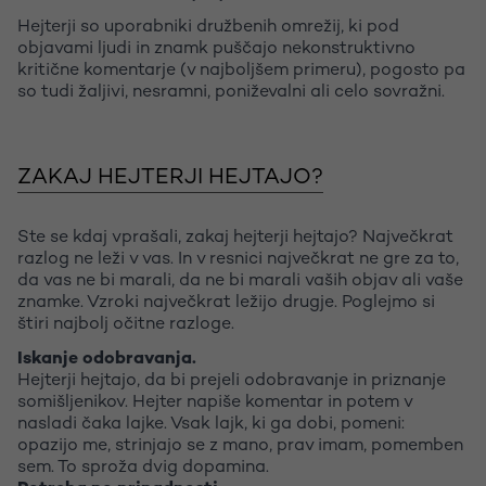
Hejterji so uporabniki družbenih omrežij, ki pod
objavami ljudi in znamk puščajo nekonstruktivno
kritične komentarje (v najboljšem primeru), pogosto pa
so tudi žaljivi, nesramni, poniževalni ali celo sovražni.
ZAKAJ HEJTERJI HEJTAJO?
Ste se kdaj vprašali, zakaj hejterji hejtajo? Največkrat
razlog ne leži v vas. In v resnici največkrat ne gre za to,
da vas ne bi marali, da ne bi marali vaših objav ali vaše
znamke. Vzroki največkrat ležijo drugje. Poglejmo si
štiri najbolj očitne razloge.
Iskanje odobravanja.
Hejterji hejtajo, da bi prejeli odobravanje in priznanje
somišljenikov. Hejter napiše komentar in potem v
nasladi čaka lajke. Vsak lajk, ki ga dobi, pomeni:
opazijo me, strinjajo se z mano, prav imam, pomemben
sem. To sproža dvig dopamina.