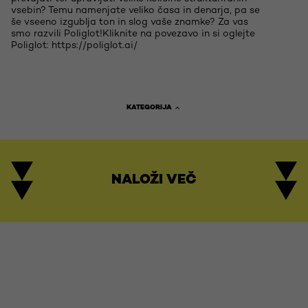
vsebin? Temu namenjate veliko časa in denarja, pa se
še vseeno izgublja ton in slog vaše znamke? Za vas
smo razvili Poliglot!Kliknite na povezavo in si oglejte
Poliglot: https://poliglot.ai/
KATEGORIJA
NALOŽI VEČ