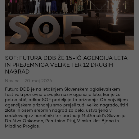
SOF: FUTURA DDB ŽE 15-IČ AGENCIJA LETA
IN PREJEMNICA VELIKE TER 12 DRUGIH
NAGRAD
Novice - 20. maj 2026
Futura DDB je na letošnjem Slovenskem oglaševalskem
festivalu ponovno osvojila naziv agencija leta, kar je že
petnajstič, odkar SOF podeljuje to priznanje. Ob najvišjem
agencijskem priznanju smo prejeli tudi veliko nagrado, štiri
zlate in osem srebrnih nagrad za dela, ustvarjena v
sodelovanju z naročniki ter partnerji McDonald’s Slovenija,
Društvo Onkoman, Perutnina Ptuj, Vinska klet Bjana in
Mladina Proglas.