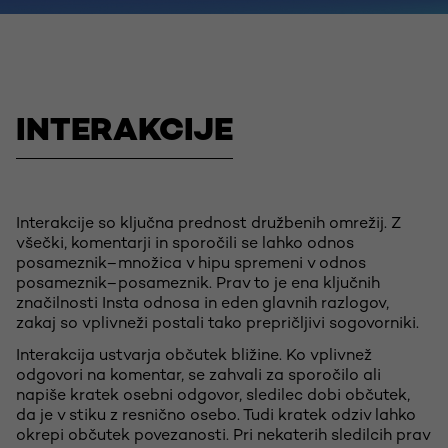
INTERAKCIJE
Interakcije so ključna prednost družbenih omrežij. Z
všečki, komentarji in sporočili se lahko odnos
posameznik–množica v hipu spremeni v odnos
posameznik–posameznik. Prav to je ena ključnih
značilnosti Insta odnosa in eden glavnih razlogov,
zakaj so vplivneži postali tako prepričljivi sogovorniki.
Interakcija ustvarja občutek bližine. Ko vplivnež
odgovori na komentar, se zahvali za sporočilo ali
napiše kratek osebni odgovor, sledilec dobi občutek,
da je v stiku z resnično osebo. Tudi kratek odziv lahko
okrepi občutek povezanosti. Pri nekaterih sledilcih prav