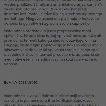
rast. Po podatkih Statiste naj bi bil do konca leta 2025
vreden približno 32 milijard ameriških dolarjev, kar je 34
% več kot leto prej in kar 18-krat več kot pred
desetimi leti. Postal je eden ključnih stebrov digitalnega
marketinga. Njegova uspešnost pa izhaja iz kakovosti
odnosa, ki ga vplivnež zgradi s svojo skupnostjo.
Insta odnos predstavlja jedro prepričevalne moči
vplivnežev. Ni odločilno le, kaj vplivnež pove, pokaže ali
promovira, temveč kako ga sledilci doživljajo: ali mu
zaupajo, ali se z njim poistovetijo in kakšno vlogo ima v
njihovem vsakdanu. Moč vplivanja torej ne izhaja zgolj
iz vsebine in številk, temveč predvsem iz odnosa, ki se
med vplivnežem in sledilci razvija skozi čas – iz Insta
odnosa.
INSTA ODNOS
Insta odnos je v svoji doktorski disertaciji raziskala,
razložila in poimenovala Branka Bizjak Zabukovec,
direktorica vsebinskega marketinga na Futuri. Gre za