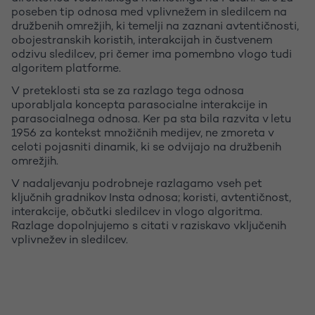
poseben tip odnosa med vplivnežem in sledilcem na
družbenih omrežjih, ki temelji na zaznani avtentičnosti,
obojestranskih koristih, interakcijah in čustvenem
odzivu sledilcev, pri čemer ima pomembno vlogo tudi
algoritem platforme.
V preteklosti sta se za razlago tega odnosa
uporabljala koncepta parasocialne interakcije in
parasocialnega odnosa. Ker pa sta bila razvita v letu
1956 za kontekst množičnih medijev, ne zmoreta v
celoti pojasniti dinamik, ki se odvijajo na družbenih
omrežjih.
V nadaljevanju podrobneje razlagamo vseh pet
ključnih gradnikov Insta odnosa; koristi, avtentičnost,
interakcije, občutki sledilcev in vlogo algoritma.
Razlage dopolnjujemo s citati v raziskavo vključenih
vplivnežev in sledilcev.