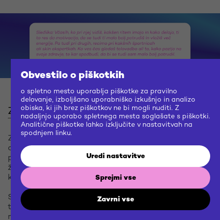
Obvestilo o piškotkih
o spletno mesto uporablja piškotke za pravilno
delovanje, izboljšano uporabniško izkušnjo in analizo
obiska, ki jih brez piškotkov ne bi mogli nuditi. Z
ZAVIST
nadaljnjo uporabo spletnega mesta soglašate s piškotki.
Analitične piškotke lahko izključite v nastavitvah na
spodnjem linku.
Zavist je edini izmed štirih občutkov, ki ima v Insta
odnosu večinoma negativen prizvok. Najpogosteje se
Uredi nastavitve
pojavi takrat, ko sledilci vplivneže dojemajo kot ljudi, ki
živijo boljše, lažje ali bolj privilegirano življenje, za
katerega menijo, da si ga niso zares zaslužili.
Sprejmi vse
Sledilci, ki se pogosto primerjajo z vplivneži, lahko ob
Zavrni vse
tem občutijo nezadovoljstvo, frustracijo ali celo
manjvrednost. Zavist je močno odvisna od