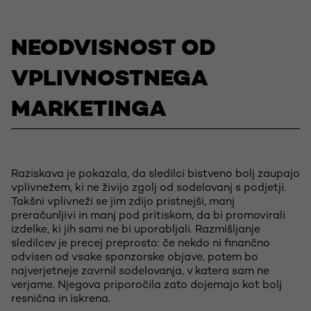
NEODVISNOST OD
VPLIVNOSTNEGA
MARKETINGA
Raziskava je pokazala, da sledilci bistveno bolj zaupajo
vplivnežem, ki ne živijo zgolj od sodelovanj s podjetji.
Takšni vplivneži se jim zdijo pristnejši, manj
preračunljivi in manj pod pritiskom, da bi promovirali
izdelke, ki jih sami ne bi uporabljali. Razmišljanje
sledilcev je precej preprosto: če nekdo ni finančno
odvisen od vsake sponzorske objave, potem bo
najverjetneje zavrnil sodelovanja, v katera sam ne
verjame. Njegova priporočila zato dojemajo kot bolj
resnična in iskrena.