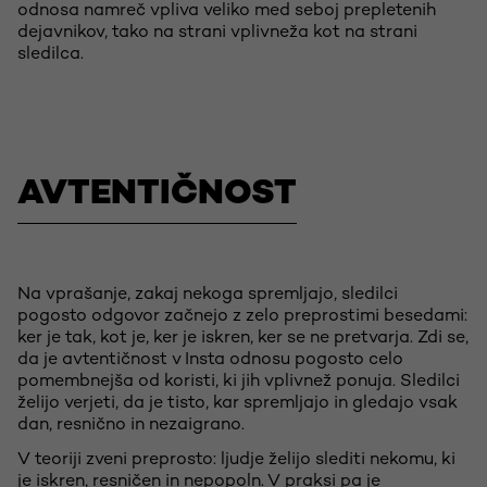
odnosa namreč vpliva veliko med seboj prepletenih
dejavnikov, tako na strani vplivneža kot na strani
sledilca.
AVTENTIČNOST
Na vprašanje, zakaj nekoga spremljajo, sledilci
pogosto odgovor začnejo z zelo preprostimi besedami:
ker je tak, kot je, ker je iskren, ker se ne pretvarja. Zdi se,
da je avtentičnost v Insta odnosu pogosto celo
pomembnejša od koristi, ki jih vplivnež ponuja. Sledilci
želijo verjeti, da je tisto, kar spremljajo in gledajo vsak
dan, resnično in nezaigrano.
V teoriji zveni preprosto: ljudje želijo slediti nekomu, ki
je iskren, resničen in nepopoln. V praksi pa je