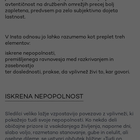
avtentičnost na družbenih omrežjih precej bolj
zapletena, predvsem pa zelo subjektivno dojeta
lastnost.
V Insta odnosu jo lahko razumemo kot preplet treh
elementov:
iskrene nepopolnosti,
premišljenega ravnovesja med razkrivanjem in
zasebnostjo
ter doslednosti, prakse, da vplivnež živi to, kar govori.
ISKRENA NEPOPOLNOST
Sledilci veliko lažje vzpostavijo povezavo z vplivneži, ki
pokažejo tudi svoje nepopolnosti. Ko nekdo deli
običajne prizore iz vsakdanjega življenja, naporne dni,
slabo voljo, razmetano stanovanje, gube in celulit, ali
osebne dileme, se ustvari občutek bližine: »Tudi on