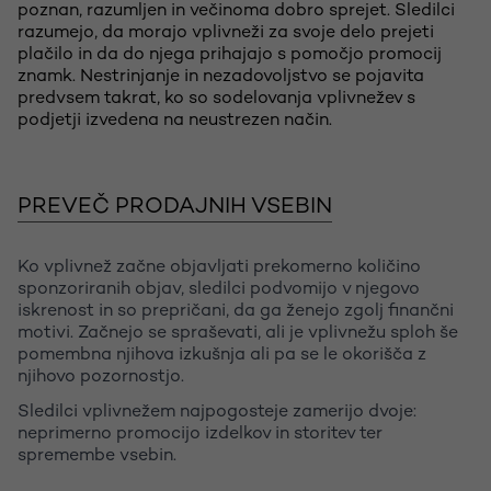
poznan, razumljen in večinoma dobro sprejet. Sledilci
razumejo, da morajo vplivneži za svoje delo prejeti
plačilo in da do njega prihajajo s pomočjo promocij
znamk. Nestrinjanje in nezadovoljstvo se pojavita
predvsem takrat, ko so sodelovanja vplivnežev s
podjetji izvedena na neustrezen način.
PREVEČ PRODAJNIH VSEBIN
Ko vplivnež začne objavljati prekomerno količino
sponzoriranih objav, sledilci podvomijo v njegovo
iskrenost in so prepričani, da ga ženejo zgolj finančni
motivi. Začnejo se spraševati, ali je vplivnežu sploh še
pomembna njihova izkušnja ali pa se le okorišča z
njihovo pozornostjo.
Sledilci vplivnežem najpogosteje zamerijo dvoje:
neprimerno promocijo izdelkov in storitev ter
spremembe vsebin.