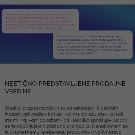
NEETIČNO PREDSTAVLJENE PRODAJNE
VSEBINE
Sledilci prepoznavajo in so nenaklonjeni klasičnim
frazam vplivnežev, kot so »vsi me sprašujete«, »pisali
ste mi, naj vam pokažem« ali »sledilka sprašuje«, kadar
se te nadaljujejo v plačano promocijo. Nenaklonjeni so
tudi umetnemu vpeljevanju produktov v vplivneževo