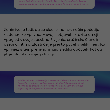
Zanimivo je tudi, da se sledilci na nek način počutijo
»izdane«, ko vplivnež v svojih objavah izrazito omeji
vpogled v svoje zasebno življenje, družinske člane in
osebno intimo, zlasti če je prej to počel v veliki meri. Ko
vplivnež s tem preneha, imajo sledilci občutek, kot da
jih je izločil iz svojega kroga.