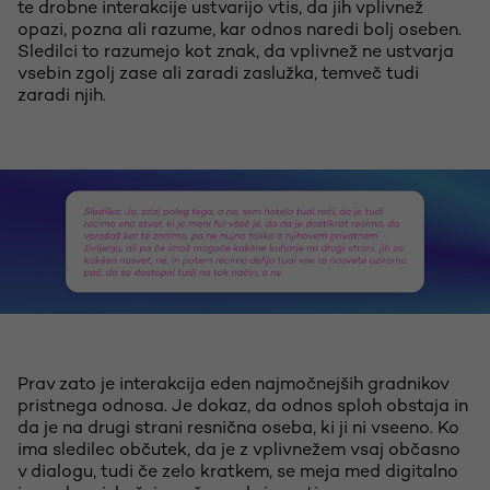
te drobne interakcije ustvarijo vtis, da jih vplivnež
opazi, pozna ali razume, kar odnos naredi bolj oseben.
Sledilci to razumejo kot znak, da vplivnež ne ustvarja
vsebin zgolj zase ali zaradi zaslužka, temveč tudi
zaradi njih.
Prav zato je interakcija eden najmočnejših gradnikov
pristnega odnosa. Je dokaz, da odnos sploh obstaja in
da je na drugi strani resnična oseba, ki ji ni vseeno. Ko
ima sledilec občutek, da je z vplivnežem vsaj občasno
v dialogu, tudi če zelo kratkem, se meja med digitalno