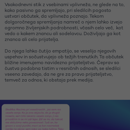
Vsakodnevni stik z vsebinami vplivneža, ne glede na to,
kako pasivno ga spremljajo, pri sledilcih pogosto
ustvari občutek, da vplivneža poznajo. Tekom
dolgoročnega spremljanja namreč o njem lahko izvejo
ogromno življenjskih podrobnosti, včasih celo več, kot
vedo o kakem znancu ali sodelavcu. Doživljajo ga kot
znanca ali celo prijatelja.
Do njega lahko čutijo empatijo, se veselijo njegovih
uspehov in sočustvujejo ob težjih trenutkih. Ta občutek
bližine imenujemo navidezno prijateljstvo. Čeprav so
čustva podobna tistim v resničnih odnosih, se sledilci
vseeno zavedajo, da ne gre za pravo prijateljstvo,
temveč za odnos, ki obstaja prek medija.