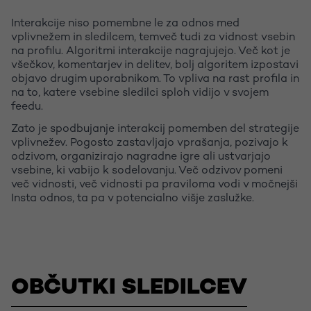
Interakcije niso pomembne le za odnos med
vplivnežem in sledilcem, temveč tudi za vidnost vsebin
na profilu. Algoritmi interakcije nagrajujejo. Več kot je
všečkov, komentarjev in delitev, bolj algoritem izpostavi
objavo drugim uporabnikom. To vpliva na rast profila in
na to, katere vsebine sledilci sploh vidijo v svojem
feedu.
Zato je spodbujanje interakcij pomemben del strategije
vplivnežev. Pogosto zastavljajo vprašanja, pozivajo k
odzivom, organizirajo nagradne igre ali ustvarjajo
vsebine, ki vabijo k sodelovanju. Več odzivov pomeni
več vidnosti, več vidnosti pa praviloma vodi v močnejši
Insta odnos, ta pa v potencialno višje zaslužke.
OBČUTKI SLEDILCEV