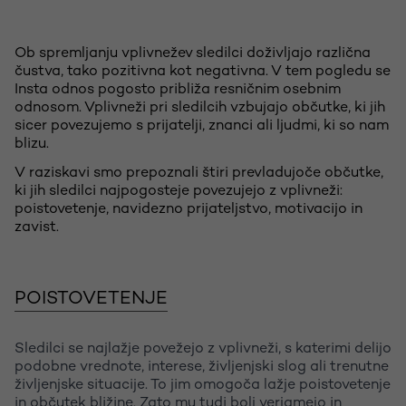
Ob spremljanju vplivnežev sledilci doživljajo različna
čustva, tako pozitivna kot negativna. V tem pogledu se
Insta odnos pogosto približa resničnim osebnim
odnosom. Vplivneži pri sledilcih vzbujajo občutke, ki jih
sicer povezujemo s prijatelji, znanci ali ljudmi, ki so nam
blizu.
V raziskavi smo prepoznali štiri prevladujoče občutke,
ki jih sledilci najpogosteje povezujejo z vplivneži:
poistovetenje, navidezno prijateljstvo, motivacijo in
zavist.
POISTOVETENJE
Sledilci se najlažje povežejo z vplivneži, s katerimi delijo
podobne vrednote, interese, življenjski slog ali trenutne
življenjske situacije. To jim omogoča lažje poistovetenje
in občutek bližine. Zato mu tudi bolj verjamejo in