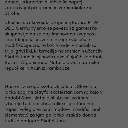
donacij, s katerimi bi lahko še naprej
zagotavljali programe in varno okolje za
otroke.
Izkušeni strokovnjaki iz agencij Futura FTW in
DDB Germany smo se povezali z gamersko
skupnostjo na spletu, imenovano skupnost
»modding«, ki ustvarja in v igre vključuje
modifikacije, znane kot »modi« – nastali so
trije igrivi liki, ki temeljijo na resničnih učencih
Skateistana in njihovih navdušujočih zgodbah:
Sara iz Afganistana, Natalia iz Južnoafriške
republike in Arun iz Kambodže.
Gamerji z vsega sveta, vključno s Slovenijo,
lahko zdaj na
playforskateistan.com
rolkajo v
podobi Sare, Natalie ali Aruna, za kar si
izberejo tudi posebne rolke s spodbudnimi
napisi. Poleg prenosa »modov« (modificiranih
elementov) za igro pa lahko vsakdo donira
tudi za podporo Skateistanu.