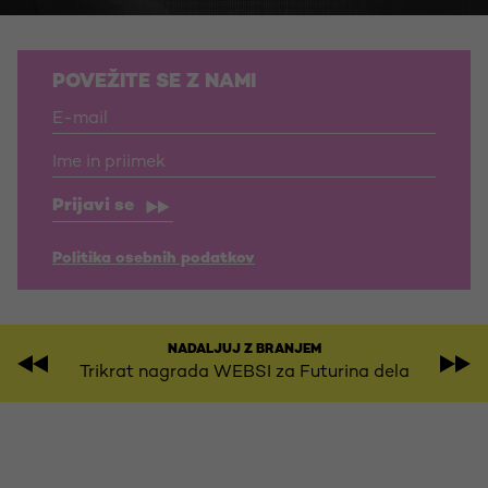
POVEŽITE SE Z NAMI
Prijavi se
Politika osebnih podatkov
NADALJUJ Z BRANJEM
Trikrat nagrada WEBSI za Futurina dela