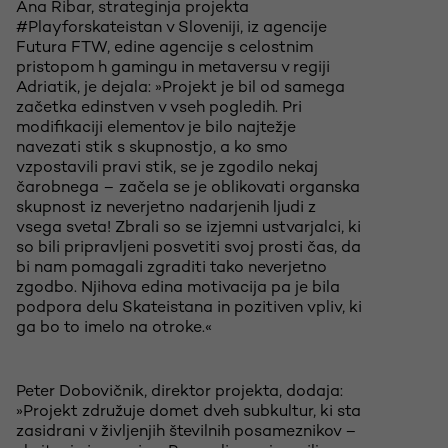
Ana Ribar, strateginja projekta
#Playforskateistan v Sloveniji, iz agencije
Futura FTW, edine agencije s celostnim
pristopom h gamingu in metaversu v regiji
Adriatik, je dejala: »Projekt je bil od samega
začetka edinstven v vseh pogledih. Pri
modifikaciji elementov je bilo najtežje
navezati stik s skupnostjo, a ko smo
vzpostavili pravi stik, se je zgodilo nekaj
čarobnega – začela se je oblikovati organska
skupnost iz neverjetno nadarjenih ljudi z
vsega sveta! Zbrali so se izjemni ustvarjalci, ki
so bili pripravljeni posvetiti svoj prosti čas, da
bi nam pomagali zgraditi tako neverjetno
zgodbo. Njihova edina motivacija pa je bila
podpora delu Skateistana in pozitiven vpliv, ki
ga bo to imelo na otroke.«
Peter Dobovičnik, direktor projekta, dodaja:
»Projekt združuje domet dveh subkultur, ki sta
zasidrani v življenjih številnih posameznikov –