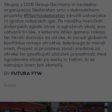
Skupaj z DDB Group Germany in nevladno
organizacijo Skateistan smo v dobrodelnem
projektu
#Playforskateistan
združili ustvarjalce
in igralce rolkarskih iger. Po navdihu resničnih
življenjskih zgodb otrok iz ogroženih okolij smo
ustvarili tri like, s katerimi lahko gamerji rolkajo
ter hkrati donirajo za otroke, ki zaradi globalnih
konfliktov nimajo otroštva, kakršnega bi morali
imeti. Projekt si prizadeva zbrati sredstva za
otroke ter spodbujati občutek pripadnosti med
ogroženimi otroki po svetu in tistimi, ki se
nahajajo izven teh območij.
BY
FUTURA FTW
Novice