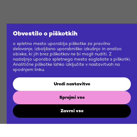
Obvestilo o piškotkih
o spletno mesto uporablja piškotke za pravilno
delovanje, izboljšano uporabniško izkušnjo in analizo
obiska, ki jih brez piškotkov ne bi mogli nuditi. Z
nadaljnjo uporabo spletnega mesta soglašate s piškotki.
Analitične piškotke lahko izključite v nastavitvah na
spodnjem linku.
Uredi nastavitve
Sprejmi vse
Zavrni vse