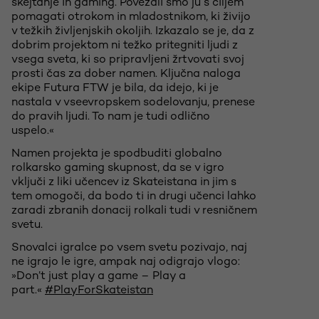
skejtanje in gaming. Povezali smo ju s ciljem
pomagati otrokom in mladostnikom, ki živijo
v težkih življenjskih okoljih. Izkazalo se je, da z
dobrim projektom ni težko pritegniti ljudi z
vsega sveta, ki so pripravljeni žrtvovati svoj
prosti čas za dober namen. Ključna naloga
ekipe Futura FTW je bila, da idejo, ki je
nastala v vseevropskem sodelovanju, prenese
do pravih ljudi. To nam je tudi odlično
uspelo.«
Namen projekta je spodbuditi globalno
rolkarsko gaming skupnost, da se v igro
vključi z liki učencev iz Skateistana in jim s
tem omogoči, da bodo ti in drugi učenci lahko
zaradi zbranih donacij rolkali tudi v resničnem
svetu.
Snovalci igralce po vsem svetu pozivajo, naj
ne igrajo le igre, ampak naj odigrajo vlogo:
»Don’t just play a game – Play a
part.«
#PlayForSkateistan