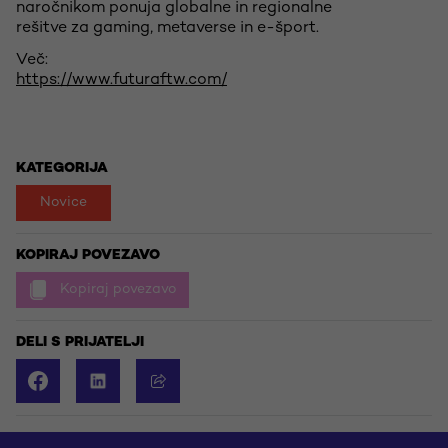
naročnikom ponuja globalne in regionalne
rešitve za gaming, metaverse in e-šport.
Več:
https://www.futuraftw.com/
KATEGORIJA
Novice
KOPIRAJ POVEZAVO
Kopiraj povezavo
DELI S PRIJATELJI