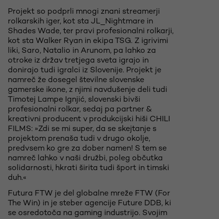
Projekt so podprli mnogi znani streamerji
rolkarskih iger, kot sta JL_Nightmare in
Shades Wade, ter pravi profesionalni rolkarji,
kot sta Walker Ryan in ekipa TSG. Z igrivimi
liki, Saro, Natalio in Arunom, pa lahko za
otroke iz držav tretjega sveta igrajo in
donirajo tudi igralci iz Slovenije. Projekt je
namreč že dosegel številne slovenske
gamerske ikone, z njimi navdušenje deli tudi
Timotej Lampe Ignjić, slovenski bivši
profesionalni rolkar, sedaj pa partner &
kreativni producent v produkcijski hiši CHILI
FILMS: »Zdi se mi super, da se skejtanje s
projektom prenaša tudi v drugo okolje,
predvsem ko gre za dober namen! S tem se
namreč lahko v naši družbi, poleg občutka
solidarnosti, hkrati širita tudi šport in timski
duh.«
Futura FTW je del globalne mreže FTW (For
The Win) in je steber agencije Future DDB, ki
se osredotoča na gaming industrijo. Svojim