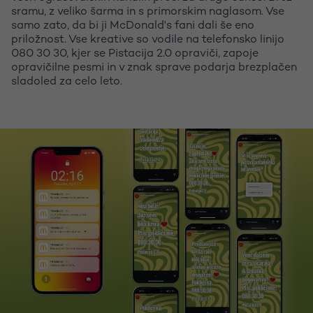
sramu, z veliko šarma in s primorskim naglasom. Vse
samo zato, da bi ji McDonald's fani dali še eno
priložnost. Vse kreative so vodile na telefonsko linijo
080 30 30, kjer se Pistacija 2.0 opraviči, zapoje
opravičilne pesmi in v znak sprave podarja brezplačen
sladoled za celo leto.