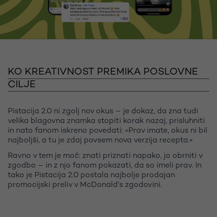
KO KREATIVNOST PREMIKA POSLOVNE
CILJE
Pistacija 2.0 ni zgolj nov okus – je dokaz, da zna tudi
velika blagovna znamka stopiti korak nazaj, prisluhniti
in nato fanom iskreno povedati: »Prav imate, okus ni bil
najboljši, a tu je zdaj povsem nova verzija recepta.«
Ravno v tem je moč: znati priznati napako, jo obrniti v
zgodbo – in z njo fanom pokazati, da so imeli prav. In
tako je Pistacija 2.0 postala najbolje prodajan
promocijski preliv v McDonald's zgodovini.