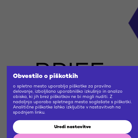
BRIEF
Obvestilo o piškotkih
o spletno mesto uporablja piškotke za pravilno
US
delovanje, izboljšano uporabniško izkušnjo in analizo
obiska, ki jih brez piškotkov ne bi mogli nuditi. Z
nadaljnjo uporabo spletnega mesta soglašate s piškotki.
Analitične piškotke lahko izključite v nastavitvah na
NOW
spodnjem linku.
Uredi nastavitve