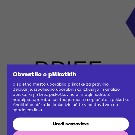
BRIEF
Obvestilo o piškotkih
o spletno mesto uporablja piškotke za pravilno
US
delovanje, izboljšano uporabniško izkušnjo in analizo
obiska, ki jih brez piškotkov ne bi mogli nuditi. Z
nadaljnjo uporabo spletnega mesta soglašate s piškotki.
Analitične piškotke lahko izključite v nastavitvah na
NOW
spodnjem linku.
Uredi nastavitve