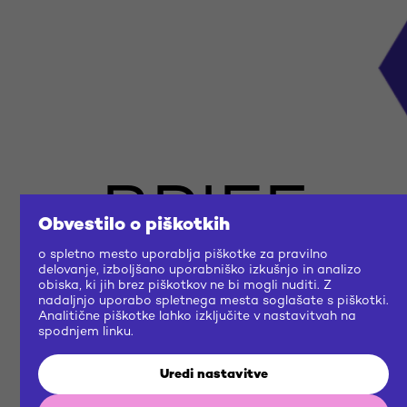
BRIEF
Obvestilo o piškotkih
o spletno mesto uporablja piškotke za pravilno
US
delovanje, izboljšano uporabniško izkušnjo in analizo
obiska, ki jih brez piškotkov ne bi mogli nuditi. Z
nadaljnjo uporabo spletnega mesta soglašate s piškotki.
Analitične piškotke lahko izključite v nastavitvah na
NOW
spodnjem linku.
Uredi nastavitve