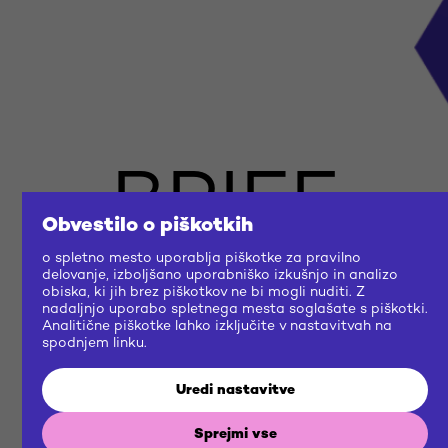
BRIEF
Obvestilo o piškotkih
US
o spletno mesto uporablja piškotke za pravilno
delovanje, izboljšano uporabniško izkušnjo in analizo
obiska, ki jih brez piškotkov ne bi mogli nuditi. Z
nadaljnjo uporabo spletnega mesta soglašate s piškotki.
Analitične piškotke lahko izključite v nastavitvah na
NOW
spodnjem linku.
Uredi nastavitve
Zgradimo skupno prihodnost
Sprejmi vse