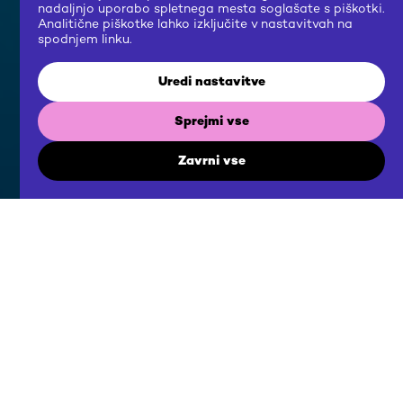
nadaljnjo uporabo spletnega mesta soglašate s piškotki.
Analitične piškotke lahko izključite v nastavitvah na
spodnjem linku.
Uredi nastavitve
Sprejmi vse
Zavrni vse