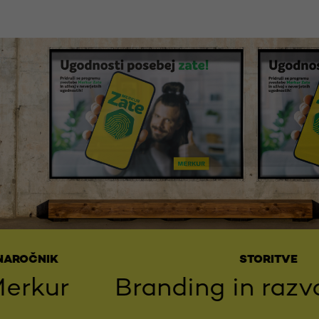
NIK
STORITVE
kur
Branding in razvoj