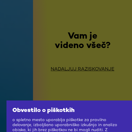
Vam je
videno všeč?
NADALJUJ RAZISKOVANJE
Obvestilo o piškotkih
o spletno mesto uporablja piškotke za pravilno
delovanje, izboljšano uporabniško izkušnjo in analizo
obiska, ki jih brez piškotkov ne bi mogli nuditi. Z