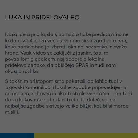
LUKA IN PRIDELOVALEC
Naša ideja je bila, da s pomočjo Luke predstavimo ne
le dobavitelje, temveč ustvarimo širšo zgodbo o tem,
kako pomembno je izbrati lokalno, sezonsko in svežo
hrano. Vsak video se zaključi z jasnim, toplim
povabilom gledalcem, naj podprejo lokalne
pridelovalce tako, da obiščejo SPAR in tudi sami
okusijo razliko.
S takšnim pristopom smo pokazali, da lahko tudi v
trgovski komunikaciji lokalne zgodbe pripovedujemo
na oseben, zabaven in hkrati strokoven način – pa tudi,
da za kakovosten obrok ni treba iti daleč, saj se
najboljše zgodbe skrivajo veliko bližje, kot bi si morda
mislili.