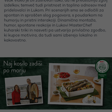
Vsak video je bil zasnovan tako, da ne predstavlja zgolj
izdelkov, temveč tudi pristnost in toplino odnosov med
pridelovalci in Lukom. Pri scenarijih smo se odločili za
spontan in sproščen slog pogovora, s poudarkom na
humorju in pristni interakciji. Dinamična montaža,
humor, spontane reakcije in Lukovi MasterChef
kuharski triki in nasveti pa ustvarijo privlačno zgodbo,
ki kupce motivira, da tudi sami izberejo lokalno in
kakovostno.