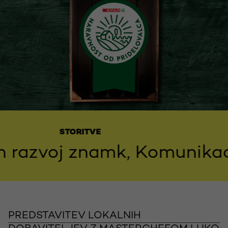
STORITVE
azvoj znamk, Komunikacije
PREDSTAVITEV LOKALNIH