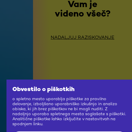
Vam je
videno všeč?
NADALJUJ RAZISKOVANJE
Obvestilo o piškotkih
o spletno mesto uporablja piškotke za pravilno
delovanje, izboljšano uporabniško izkušnjo in analizo
obiska, ki jih brez piškotkov ne bi mogli nuditi. Z
nadaljnjo uporabo spletnega mesta soglašate s piškotki.
Analitične piškotke lahko izključite v nastavitvah na
spodnjem linku.