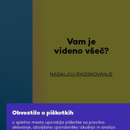
Vam je
videno všeč?
NADALJUJ RAZISKOVANJE
Obvestilo o piškotkih
o spletno mesto uporablja piškotke za pravilno
delovanje, izboljšano uporabniško izkušnjo in analizo