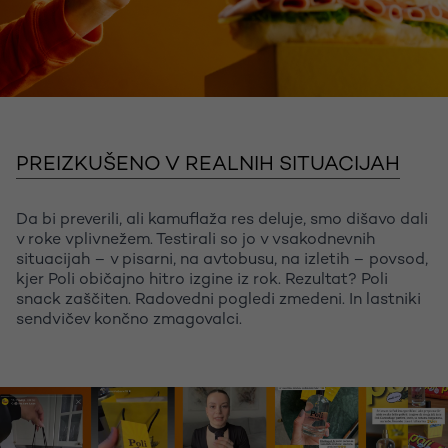
PREIZKUŠENO V REALNIH SITUACIJAH
Da bi preverili, ali kamuflaža res deluje, smo dišavo dali
v roke vplivnežem. Testirali so jo v vsakodnevnih
situacijah – v pisarni, na avtobusu, na izletih – povsod,
kjer Poli običajno hitro izgine iz rok. Rezultat? Poli
snack zaščiten. Radovedni pogledi zmedeni. In lastniki
sendvičev končno zmagovalci.