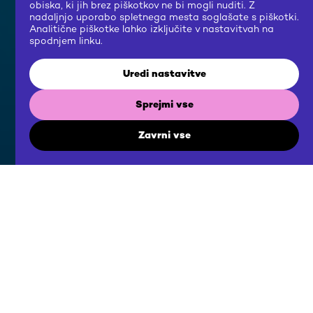
obiska, ki jih brez piškotkov ne bi mogli nuditi. Z
nadaljnjo uporabo spletnega mesta soglašate s piškotki.
Analitične piškotke lahko izključite v nastavitvah na
spodnjem linku.
Uredi nastavitve
Sprejmi vse
Zavrni vse