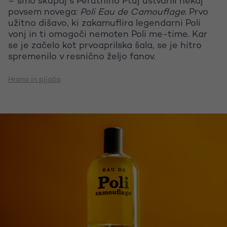
– smo skupaj s Perutnino Ptuj ustvarili nekaj
povsem novega:
Poli Eau de Camouflage
. Prvo
užitno dišavo, ki zakamuflira legendarni Poli
vonj in ti omogoči nemoten Poli me-time. Kar
se je začelo kot prvoaprilska šala, se je hitro
spremenilo v resnično željo fanov.
Hrana in pijača