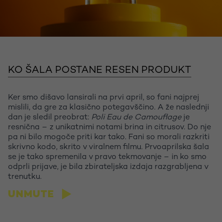
KO ŠALA POSTANE RESEN PRODUKT
Ker smo dišavo lansirali na prvi april, so fani najprej
mislili, da gre za klasično potegavščino. A že naslednji
dan je sledil preobrat:
Poli Eau de Camouflage
je
resnična – z unikatnimi notami brina in citrusov. Do nje
pa ni bilo mogoče priti kar tako. Fani so morali razkriti
skrivno kodo, skrito v viralnem filmu. Prvoaprilska šala
se je tako spremenila v pravo tekmovanje – in ko smo
odprli prijave, je bila zbirateljska izdaja razgrabljena v
trenutku.
UNMUTE
Let's talk