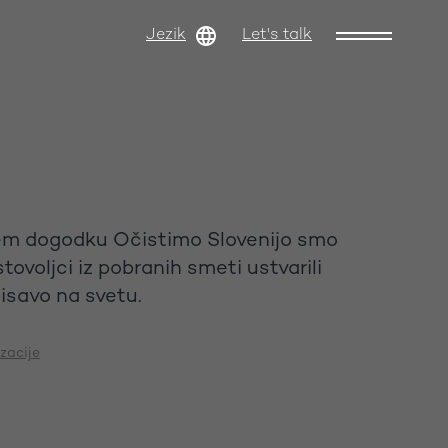
Jezik
Let's talk
em dogodku Očistimo Slovenijo smo
tovoljci iz pobranih smeti ustvarili
pisavo na svetu.
zacije