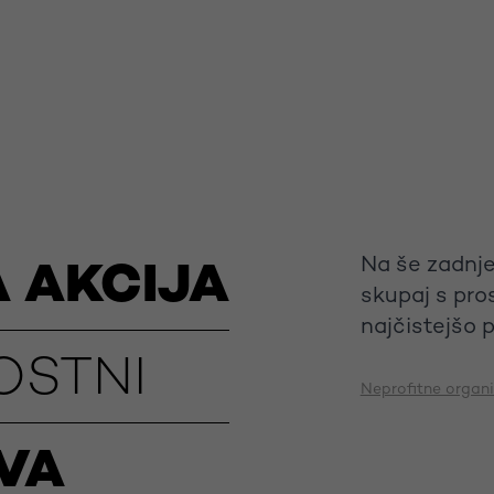
Na še zadnj
 AKCIJA
skupaj s pros
najčistejšo 
OSTNI
Neprofitne organi
EVA