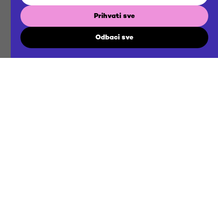
BRIEF
Prihvati sve
Odbaci sve
US
NOW
Gradimo zajedničku budućnost
Kontaktirajte nas
agency@futuraddb.hr