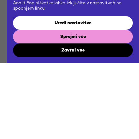
Analitične piškotke lahko izključite v nastavitvah na
spodnjem linku.
Uredi nastavitve
Sprejmi vse
Zavrni vse
BRIEF