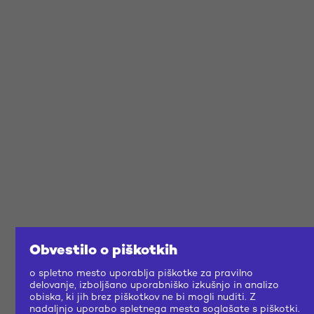
Obvestilo o piškotkih
o spletno mesto uporablja piškotke za pravilno
delovanje, izboljšano uporabniško izkušnjo in analizo
obiska, ki jih brez piškotkov ne bi mogli nuditi. Z
nadaljnjo uporabo spletnega mesta soglašate s piškotki.