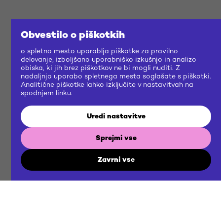
Obvestilo o piškotkih
o spletno mesto uporablja piškotke za pravilno
delovanje, izboljšano uporabniško izkušnjo in analizo
obiska, ki jih brez piškotkov ne bi mogli nuditi. Z
nadaljnjo uporabo spletnega mesta soglašate s piškotki.
Analitične piškotke lahko izključite v nastavitvah na
spodnjem linku.
Uredi nastavitve
Sprejmi vse
Zavrni vse