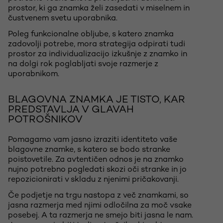
prostor, ki ga znamka želi zasedati v miselnem in
čustvenem svetu uporabnika.
Poleg funkcionalne obljube, s katero znamka
zadovolji potrebe, mora strategija odpirati tudi
prostor za individualizacijo izkušnje z znamko in
na dolgi rok poglabljati svoje razmerje z
uporabnikom.
BLAGOVNA ZNAMKA JE TISTO, KAR
PREDSTAVLJA V GLAVAH
POTROŠNIKOV
Pomagamo vam jasno izraziti identiteto vaše
blagovne znamke, s katero se bodo stranke
poistovetile. Za avtentičen odnos je na znamko
nujno potrebno pogledati skozi oči stranke in jo
repozicionirati v skladu z njenimi pričakovanji.
Če podjetje na trgu nastopa z več znamkami, so
jasna razmerja med njimi odločilna za moč vsake
posebej. A ta razmerja ne smejo biti jasna le nam.